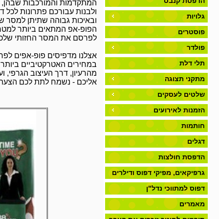
הדפסת קנבס
המתקדמות והמורכבות שבהן, לש
ולבנות עבורכם פתרונות לכל דר
גלויות
ובאיכות גבוהה שתיתן למסר של
הפופ-אפ המתאים ביותר למטרה,
פוסטרים
לפרסם את המסר החזותי שלכ
פולדר
אצלנו מדפיסים פופ-אפים לפר
תלי דלת
במחירים האטרקטיביים ביותר.
מהרעיון, דרך העיצוב הגרפי,
מתקני תצוגה
אליכם - נשמח לתת לכם הצעת
שלטים לעסקים
הזמנות לאירועים
חותמות
דגלים
הדפסת חולצות
גרפיקאים, מפיקי דפוס ודילרים
דפוס למתווכי נדל"ן
מאמרים