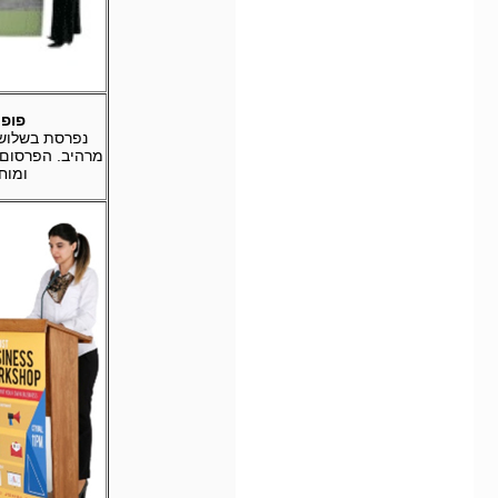
פופ אפ ch
נפרסת בשלוש 
מרהיב. הפרסום 
ומוח