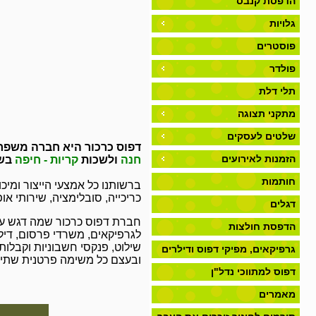
הדפסת קנבס
גלויות
פוסטרים
פולדר
תלי דלת
מתקני תצוגה
שלטים לעסקים
דפוס כרכור היא חברה משפח
הזמנות לאירועים
חנה
ולשכות
קריות - חיפה
בשד
חותמות
ברשותנו כל אמצעי הייצור ומיכ
כריכייה, סובלימציה, שירותי או
דגלים
חברת דפוס כרכור שמה דגש עיק
הדפסת חולצות
לגרפיקאים, משרדי פרסום, דילר
שילוט, פנקסי חשבוניות וקבלות
גרפיקאים, מפיקי דפוס ודילרים
ובעצם כל משימה פרטנית שתידר
דפוס למתווכי נדל"ן
מאמרים