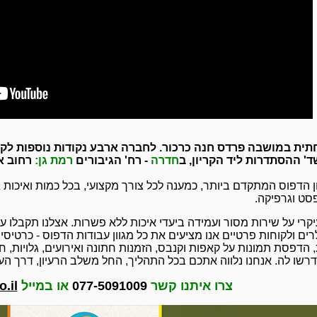
תית במושבה פרדס חנה כרכור. לחברה ארבע נקודות נוספות לק
' ההסתדרות ליד הקריון, ב
חדרה
- רח' הגיבורים
רמת גן:
רחוב א
ון הדפוס המתקדם ביותר, כמענה לכל צורך מקצועי, בכל כמות ואיכות 
פסט וגרפיקה.
רי על שירות מסור ועמידה ביעדי איכות ללא פשרות. אצלנו תקבלו עב
ים ולקוחות פרטיים אנו מציעים את כל מגוון עבודות הדפוס - כרטיסי 
, הדפסת תמונות על קאפות וקנבס, הזמנות חתונה ואירועים, גלויות, 
שו לה. אנחנו נלווה אתכם בכל התהליך, החל משלב הרעיון, דרך הע
צרו איתנו קשר
077-5091009
או במייל
.il