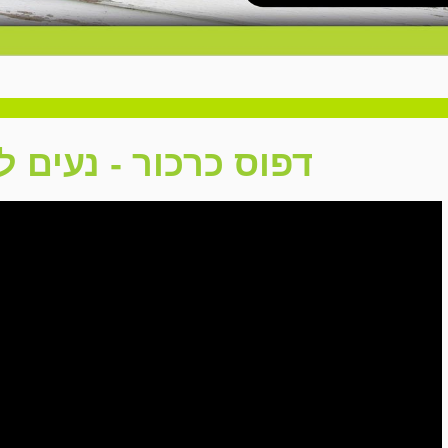
דפוס כרכור - נעים ל