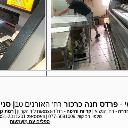
 -
פרדס חנה כרכור
רח' האורנים 10
| סני
דרה
-
רח' הנשיא
|
קריות וחיפה
-
רח' העצמאות ליד הקריון
|
רמת גן
טלפון רב קווי: 077-5091009 | וואטסאפ: 051-2311201 | מייל:
ספלים עם מַשְׁמָעוּת